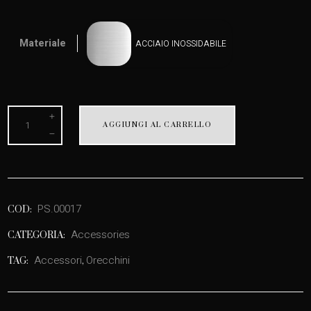
Materiale
ACCIAIO INOSSIDABILE
CONNECTION
AGGIUNGI AL CARRELLO
jewels
orecchini
rosa/celeste
quantity
PS.00017
COD:
Accessories
CATEGORIA:
Accessori
Orecchini
TAG:
,