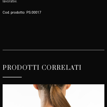
lavorativi.
Cod. prodotto: PS.00017
PRODOTTI CORRELATI
BODY CHARM
45,00
€
Questo